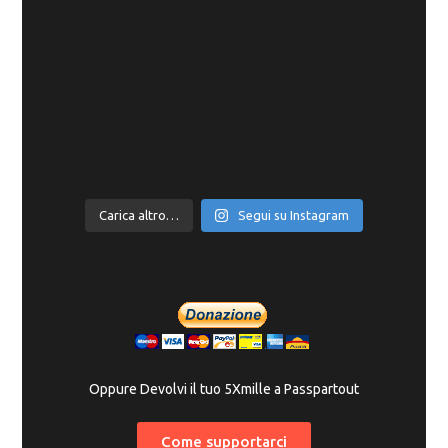
Carica altro…
Segui su Instagram
Oppure Devolvi il tuo 5Xmille a Passpartout
Come supportarci