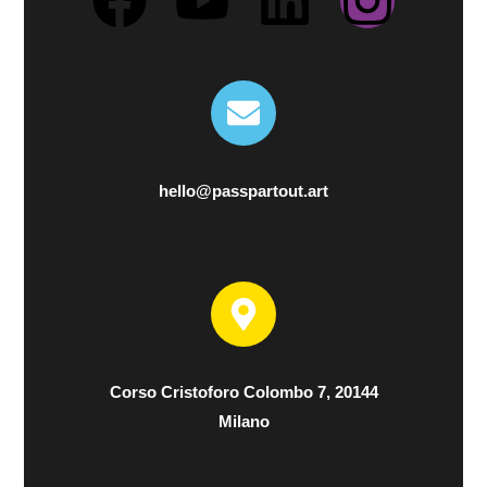
z
i
o
n
e
hello@passpartout.art
Corso Cristoforo Colombo 7, 20144
Milano