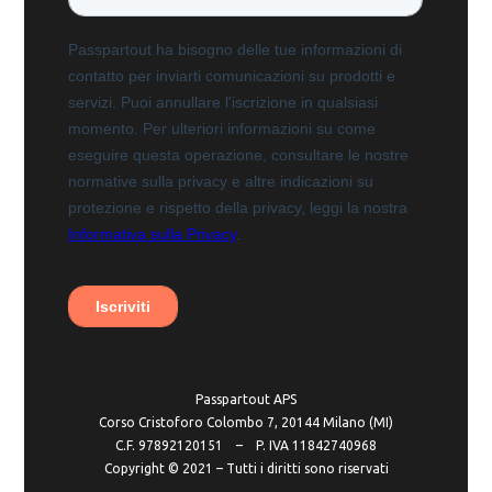
Passpartout APS
Corso Cristoforo Colombo 7, 20144 Milano (MI)
C.F. 97892120151 – P. IVA 11842740968
Copyright ©️ 2021 – Tutti i diritti sono riservati