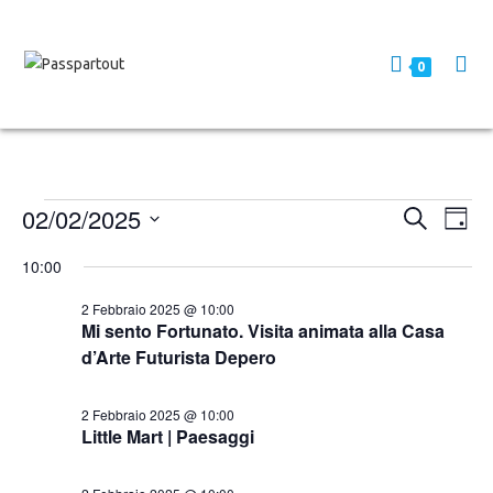
0
02/02/2025
E
E
C
G
e
v
v
i
S
r
10:00
o
e
e
c
e
r
a
n
l
n
n
2 Febbraio 2025 @ 10:00
t
o
Mi sento Fortunato. Visita animata alla Casa
e
t
o
d’Arte Futurista Depero
z
i
V
i
R
i
o
2 Febbraio 2025 @ 10:00
i
Little Mart | Paesaggi
s
n
c
t
a
e