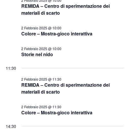
e
2 Febbraio 2025 @ 10:00
l
REMIDA – Centro di sperimentazione dei
N
r
a
materiali di scarto
a
d
c
v
a
a
i
2 Febbraio 2025 @ 10:00
t
e
Colore – Mostra-gioco interattiva
g
a
v
a
.
i
2 Febbraio 2025 @ 10:00
z
Storie nel nido
s
i
o
t
11:30
n
e
e
2 Febbraio 2025 @ 11:30
N
REMIDA – Centro di sperimentazione dei
a
materiali di scarto
v
i
2 Febbraio 2025 @ 11:30
Colore – Mostra-gioco interattiva
g
a
14:30