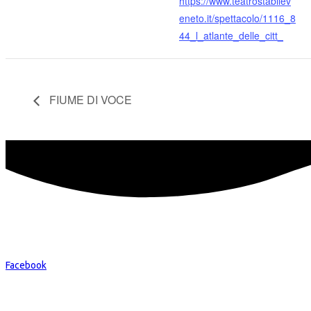
https://www.teatrostabilev
eneto.it/spettacolo/1116_8
44_l_atlante_delle_citt_
FIUME DI VOCE
Facebook