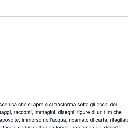
 scenica che si apre e si trasforma sotto gli occhi dei
aggi, racconti, immagini, disegni: figure di un film che
à capovolte, immerse nell’acqua, ricamate di carta, ritagliat
spettacolo seduti sotto una tenda, una tenda del deserto