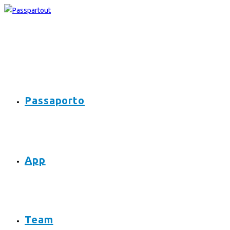
Salta
al
contenuto
Passaporto
App
Team