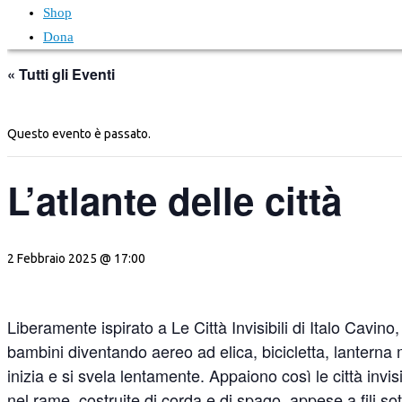
Shop
Dona
« Tutti gli Eventi
Questo evento è passato.
L’atlante delle città
2 Febbraio 2025 @ 17:00
Liberamente ispirato a Le Città Invisibili di Italo Cavino
bambini diventando aereo ad elica, bicicletta, lanterna 
inizia e si svela lentamente. Appaiono così le città invisib
nel rame, costruite di corda e di spago, appese a fili so