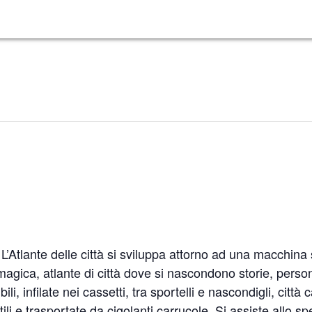
, L’Atlante delle città si sviluppa attorno ad una macchina
magica, atlante di città dove si nascondono storie, person
ili, infilate nei cassetti, tra sportelli e nascondigli, citt
ttili e trasportate da cigolanti carrucole. Si assiste allo 