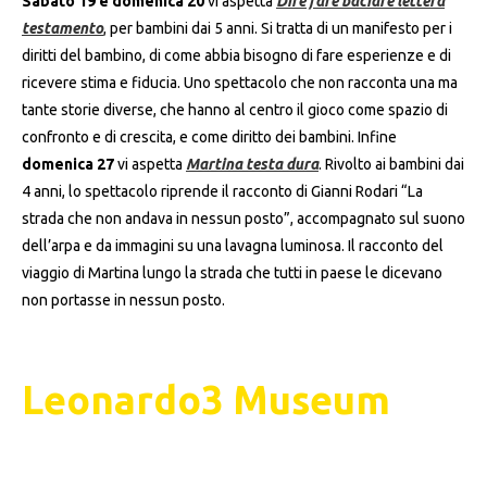
Sabato 19 e domenica 20
vi aspetta
Dire fare baciare lettera
testamento
, per bambini dai 5 anni. Si tratta di un manifesto per i
diritti del bambino, di come abbia bisogno di fare esperienze e di
ricevere stima e fiducia. Uno spettacolo che non racconta una ma
tante storie diverse, che hanno al centro il gioco come spazio di
confronto e di crescita, e come diritto dei bambini. Infine
domenica 27
vi aspetta
Martina testa dura
. Rivolto ai bambini dai
4 anni, lo spettacolo riprende il racconto di Gianni Rodari “La
strada che non andava in nessun posto”, accompagnato sul suono
dell’arpa e da immagini su una lavagna luminosa. Il racconto del
viaggio di Martina lungo la strada che tutti in paese le dicevano
non portasse in nessun posto.
Leonardo3 Museum