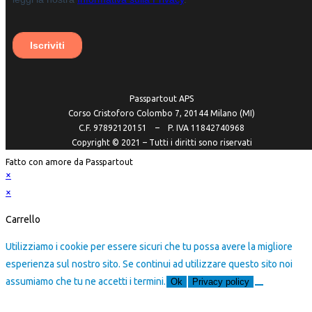
Passpartout APS
Corso Cristoforo Colombo 7, 20144 Milano (MI)
C.F. 97892120151 – P. IVA 11842740968
Copyright ©️ 2021 – Tutti i diritti sono riservati
Fatto con amore da Passpartout
×
×
Carrello
Utilizziamo i cookie per essere sicuri che tu possa avere la migliore
esperienza sul nostro sito. Se continui ad utilizzare questo sito noi
assumiamo che tu ne accetti i termini.
Ok
Privacy policy