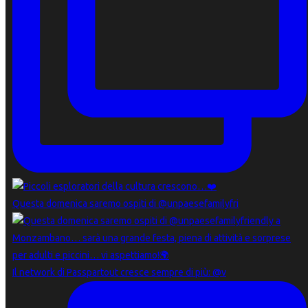
Questa domenica saremo ospiti di @unpaesefamilyfri
Il network di Passpartout cresce sempre di più: @v