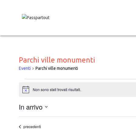
Salta
al
contenuto
Parchi ville monumenti
Eventi
Parchi ville monumenti
Eventi
Non sono stati trovati risultati.
N
o
t
In arrivo
i
c
S
e
e
Eventi
precedenti
l