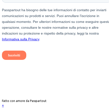
Passpartout APS
Corso Cristoforo Colombo 7, 20144 Milano (MI)
C.F. 97892120151 – P. IVA 11842740968
Copyright ©️ 2021 – Tutti i diritti sono riservati
Fatto con amore da Passpartout
×