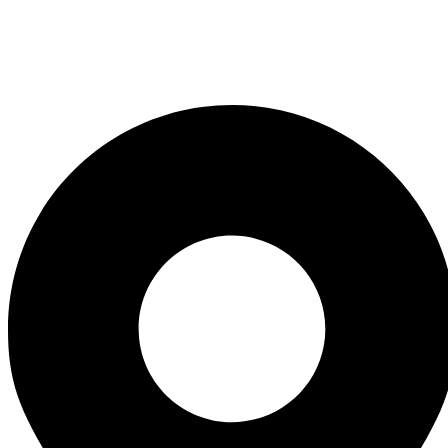
hello@passpartout.art