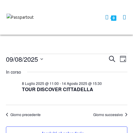
0
09/08/2025
E
E
C
G
e
v
v
i
S
r
In corso
o
e
e
c
e
r
a
n
l
n
n
8 Luglio 2025 @ 11:00
-
14 Agosto 2025 @ 15:30
t
o
TOUR DISCOVER CITTADELLA
e
t
o
z
i
V
i
R
i
o
Giorno precedente
Giorno successivo
i
s
n
c
t
a
e