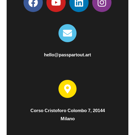
z
i
o
n
e
hello@passpartout.art
Corso Cristoforo Colombo 7, 20144
Milano