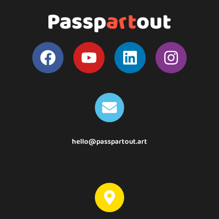
hello@passpartout.art