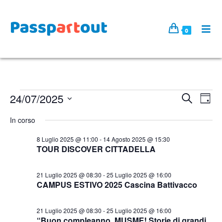
0
24/07/2025
E
E
C
G
e
v
v
S
i
r
In corso
e
o
e
e
c
r
n
l
a
n
8 Luglio 2025 @ 11:00
-
14 Agosto 2025 @ 15:30
n
t
TOUR DISCOVER CITTADELLA
e
t
o
o
z
i
V
i
21 Luglio 2025 @ 08:30
-
25 Luglio 2025 @ 16:00
R
i
CAMPUS ESTIVO 2025 Cascina Battivacco
o
i
s
n
c
t
21 Luglio 2025 @ 08:30
-
25 Luglio 2025 @ 16:00
a
“Buon compleanno, MUSME! Storie di grandi
e