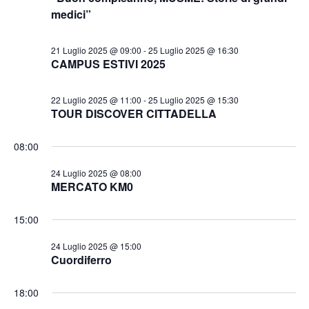
e
l
medici”
N
r
a
a
d
c
v
21 Luglio 2025 @ 09:00
-
25 Luglio 2025 @ 16:30
a
a
CAMPUS ESTIVI 2025
i
t
e
g
a
v
22 Luglio 2025 @ 11:00
-
25 Luglio 2025 @ 15:30
a
.
TOUR DISCOVER CITTADELLA
i
z
s
i
08:00
t
o
n
e
24 Luglio 2025 @ 08:00
MERCATO KM0
e
N
a
15:00
v
24 Luglio 2025 @ 15:00
i
Cuordiferro
g
a
18:00