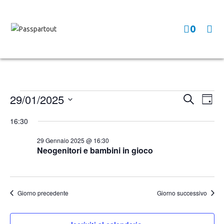
0
29/01/2025
E
E
C
G
e
v
v
i
S
r
16:30
o
e
e
c
e
r
a
n
l
n
n
29 Gennaio 2025 @ 16:30
t
o
Neogenitori e bambini in gioco
e
t
o
z
i
V
i
R
i
o
Giorno precedente
Giorno successivo
i
s
n
c
t
a
e