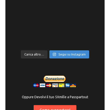
Carica altro…
Segui su Instagram
Oppure Devolvi il tuo 5Xmille a Passpartout
Come supportarci