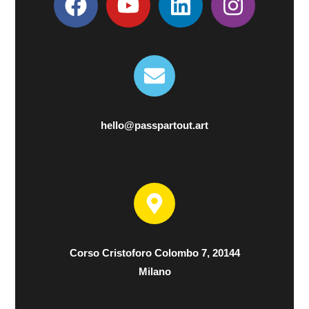
z
i
o
n
e
hello@passpartout.art
Corso Cristoforo Colombo 7, 20144
Milano