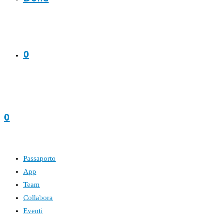
0
0
Passaporto
App
Team
Collabora
Eventi