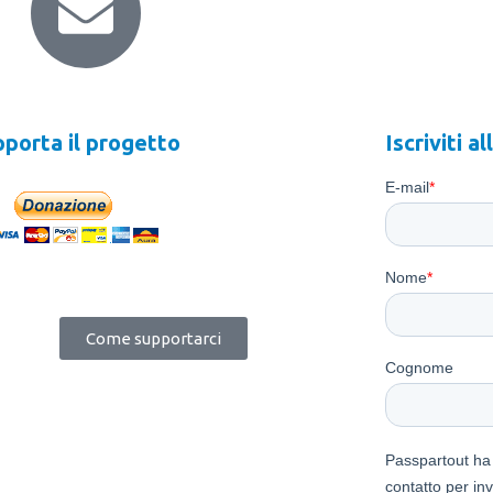
porta il progetto
Iscriviti a
re Devolvi il tuo 5Xmille a Passpartout
Come supportarci