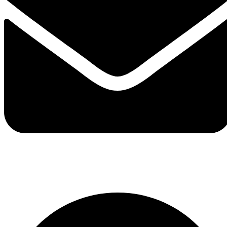
hello@passpartout.art