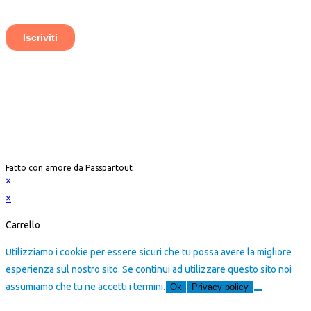
Passpartout APS
Corso Cristoforo Colombo 7, 20144 Milano (MI)
C.F. 97892120151 – P. IVA 11842740968
Copyright ©️ 2021 – Tutti i diritti sono riservati
Fatto con amore da Passpartout
×
×
Carrello
Utilizziamo i cookie per essere sicuri che tu possa avere la migliore
esperienza sul nostro sito. Se continui ad utilizzare questo sito noi
assumiamo che tu ne accetti i termini.
Ok
Privacy policy