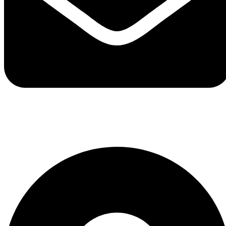
hello@passpartout.art