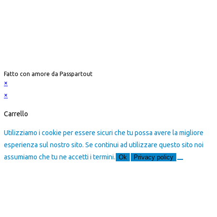
Passpartout APS
Corso Cristoforo Colombo 7, 20144 Milano (MI)
C.F. 97892120151 – P. IVA 11842740968
Copyright ©️ 2021 – Tutti i diritti sono riservati
Fatto con amore da Passpartout
×
×
Carrello
Utilizziamo i cookie per essere sicuri che tu possa avere la migliore
esperienza sul nostro sito. Se continui ad utilizzare questo sito noi
assumiamo che tu ne accetti i termini.
Ok
Privacy policy